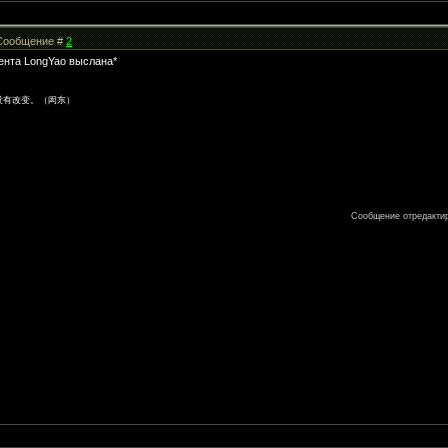
| Сообщение #
2
иента LongYao выслана*
没有改变。（闳东）
Сообщение отредакти