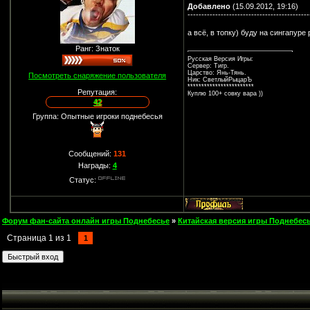
Добавлено
(15.09.2012, 19:16)
--------------------------------------------
а всё, в топку) буду на сингапур
Ранг: Знаток
Русская Версия Игры:
Сервер: Тигр.
Царство: Янь-Тянь.
Посмотреть снаряжение пользователя
Ник: СветлыйРыцарЪ
************************
Репутация:
Куплю 100+ совку вара ))
42
Группа: Опытные игроки поднебесья
Сообщений:
131
Награды:
4
Статус:
Форум фан-сайта онлайн игры Поднебесье
»
Китайская версия игры Поднебесь
Страница
1
из
1
1