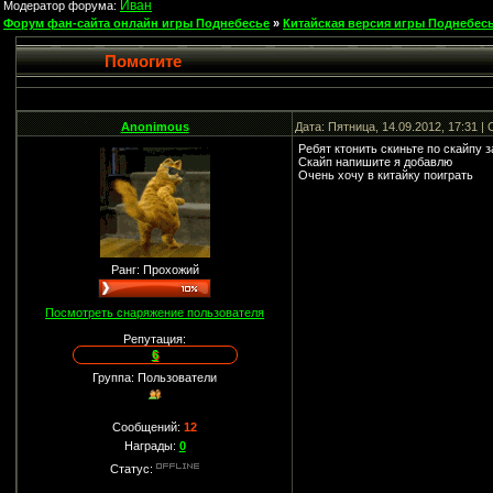
Иван
Модератор форума:
Форум фан-сайта онлайн игры Поднебесье
»
Китайская версия игры Поднебесь
Помогите
Anonimous
Дата: Пятница, 14.09.2012, 17:31 
Ребят ктонить скиньте по скайпу з
Скайп напишите я добавлю
Очень хочу в китайку поиграть
Ранг: Прохожий
Посмотреть снаряжение пользователя
Репутация:
6
Группа: Пользователи
Сообщений:
12
Награды:
0
Статус: