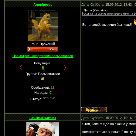
Anonimous
Дата: Суббота, 15.09.2012, 13:43 
Quote
(
Permakov
)
*ссылка на скачивание нового клиента 
Вот спасибо выручил братишь!!!
Ранг: Прохожий
Посмотреть снаряжение пользователя
Репутация:
6
Группа: Пользователи
Сообщений:
12
Награды:
0
Статус:
ШаШмаРкаНчик
Дата: Суббота, 15.09.2012, 19:16 
Стоп, клиент щас на скачке у меня
поможет кто акк зарегать? почту 