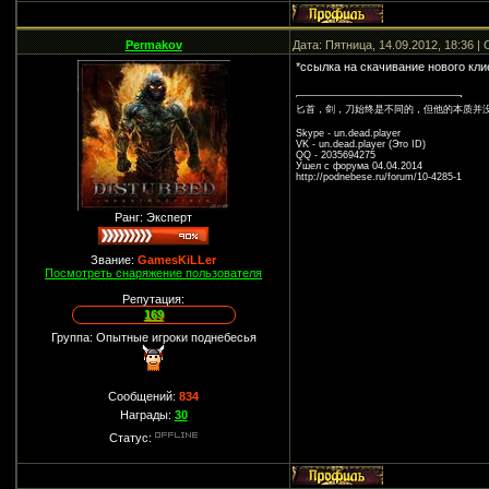
Permakov
Дата: Пятница, 14.09.2012, 18:36 
*ссылка на скачивание нового кл
匕首，剑，刀始终是不同的，但他的本质并
Skype - un.dead.player
VK - un.dead.player (Это ID)
QQ - 2035694275
Ушел с форума 04.04.2014
http://podnebese.ru/forum/10-4285-1
Ранг: Эксперт
Звание:
GamesKiLLer
Посмотреть снаряжение пользователя
Репутация:
169
Группа: Опытные игроки поднебесья
Сообщений:
834
Награды:
30
Статус: