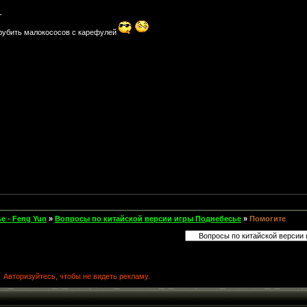
-
е рубить малокососов с карефулей
е - Feng Yun
»
Вопросы по китайской версии игры Поднебесье
»
Помогите
Авторизуйтесь, чтобы не видеть рекламу.