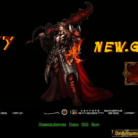
Правила форума
·
Поиск
·
RSS
·
Вход