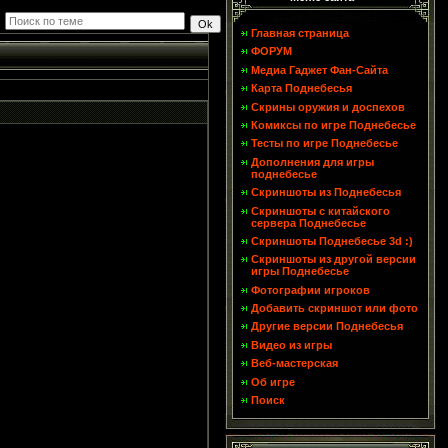
Главная страница
ФОРУМ
Медиа Гаджет Фан-Сайта
Карта Поднебесья
Скрины оружия и доспехов
Комиксы по игре Поднебесье
Тесты по игре Поднебесье
Дополнения для игры
поднебесье
Скриншоты из Поднебесья
Скриншоты с китайского
сервера Поднебесье
Скриншоты Поднебесье 3d :)
Скриншоты из другой версии
игры Поднебесье
Фотографии игроков
Добавить скриншот или фото
Другие версии Поднебесья
Видео из игры
Веб-мастерская
Об игре
Поиск