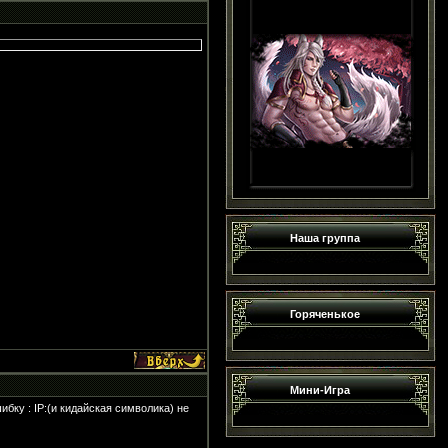
Наша группа
Горяченькое
Мини-Игра
ибку : IP:(и кидайская символика) не