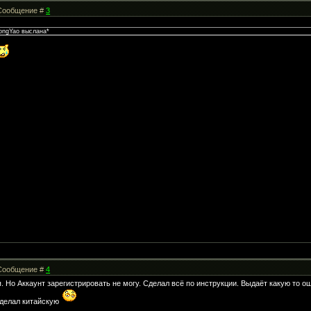
| Сообщение #
3
LongYao выслана*
| Сообщение #
4
. Но Аккаунт зарегистрировать не могу. Сделал всё по инструкции. Выдаёт какую то ош
сделал китайскую