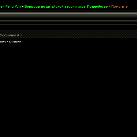
е - Feng Yun
»
Вопросы по китайской версии игры Поднебесье
»
Помогите
| Сообщение #
1
апуск китайки