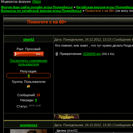
Иван
Модератор форума:
Форум фан-сайта онлайн игры Поднебесье
»
Китайская версия игры Поднебесь
Вопросы по китайской версии игры Поднебесье
»
Помогите с кв 60+
(не могу по
Помогите с кв 60+
skier52
Дата: Понедельник, 24.12.2012, 13:13 | Сообщение 
Кто помнит, или знает , что тут нужно делать?подс
Ранг: Прохожий
Прикрепления:
0200945.jpg
(300.4 Kb)
Посмотреть снаряжение
пользователя
Репутация:
4
Группа: Пользователи
Сообщений:
15
Награды:
0
Статус:
scorpionzx
Дата: Понедельник, 24.12.2012, 13:30 | Сообщение 
Цитата
(
skier52
)