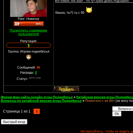
Кто помнит, или знает , что тут нужно делать?подскажите
башка, ты?) гц с 60
Ранг: Новичок
Посмотреть снаряжение
пользователя
Репутация:
9
Группа: Игроки поднебесья
Сообщений:
46
Награды:
2
Статус:
Форум фан-сайта онлайн игры Поднебесье
»
Китайская версия игры Поднебесь
Вопросы по китайской версии игры Поднебесье
»
Помогите с кв 60+
(не могу по
Страница
1
из
1
1
Авторизуйтесь, чтобы не видеть р