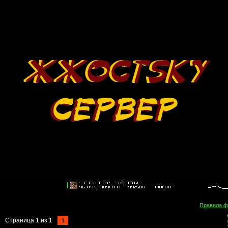
Правила 
Страница
1
из
1
1