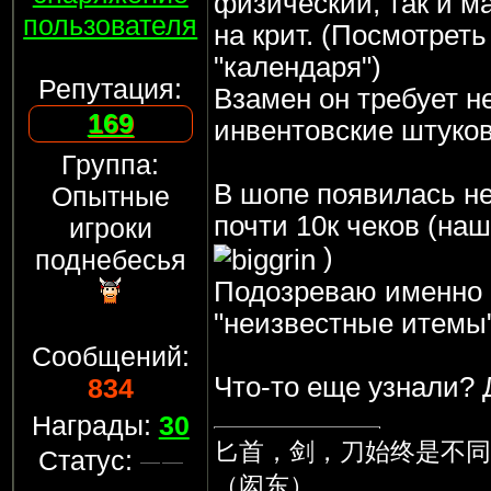
физический, так и м
пользователя
на крит. (Посмотреть
"календаря")
Репутация:
Взамен он требует н
169
инвентовские штуко
Группа:
В шопе появилась не
Опытные
почти 10к чеков (на
игроки
)
поднебесья
Подозреваю именно 
"неизвестные итемы
Сообщений:
Что-то еще узнали?
834
Награды:
30
匕首，剑，刀始终是不同
Статус:
（闳东）