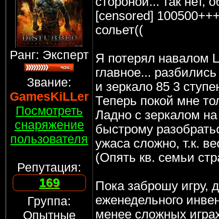
стороной... так нет,
[censored] 100500+++
сольет((
Ранг: Эксперт
Я потерял навалом Ц
главное... разбились
Звание:
и зеркало 85 3 ступе
GamesKiLLer
Теперь покой мне то
Посмотреть
Ладно с зеркалом на
снаряжение
быстрому разобратьс
пользователя
ужаса сложно, т.к. в
(Опять кв. семьи стр
Репутация:
169
Пока заброшу игру, 
еженедельного инвен
Группа:
менее сложных играх,
Опытные