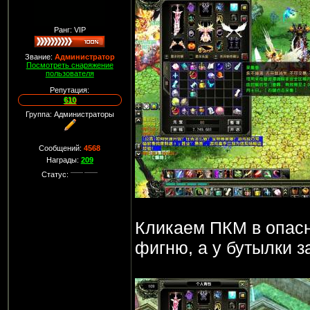
Ранг: VIP
Звание:
Администратор
Посмотреть снаряжение
пользователя
Репутация:
610
Группа: Администраторы
Сообщений:
4568
Награды:
209
Статус:
Кликаем ПКМ в опасн
фигню, а у бутылки з