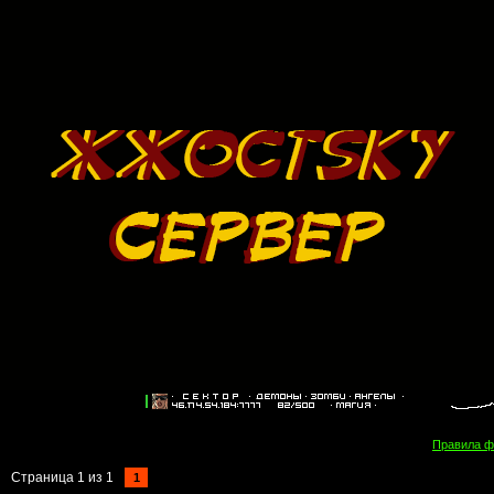
Правила 
Страница
1
из
1
1