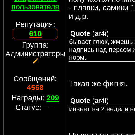
пользователя
- плавки, самики
и д.р.
Репутация:
610
Quote
(
ar4i
)
бывает глюк, жмешь н
Группа:
надпись над персом ж
Администраторы
норм.
Сообщений:
Такая же фигня.
4568
Награды:
209
Quote
(
ar4i
)
Статус:
инвент на 2 недели 