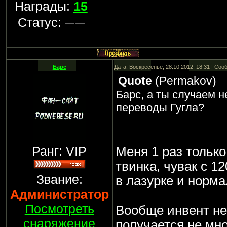
Награды:
15
Статус:
Барс
Дата: Воскресенье, 28.10.2012, 18:31 | Со
Quote
(
Permakov
)
Барс, а ты случаем н
переводы Гугла?
Ранг: VIP
Меня 1 раз тольк
твинка, чувак с 1
Звание:
в лазурке и норма
Администратор
Посмотреть
Вообще инвент не
снаряжение
получается не мно