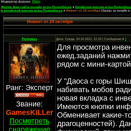
Иван
Модератор форума:
Форум фан-сайта онлайн игры Поднебесье
»
Китайская версия игры Поднебесь
в китайской версии игры Поднебесье
»
Инвент от 24 октября
(баллы за онлайн в
Инвент от 24 октября
Permakov
Дата: Среда, 24.10.2012, 22:25 | Сообщение #
1
Для просмотра инвен
ежед.заданий нажмит
рядом с мини-картой
У "Даоса с горы Шиш
Ранг: Эксперт
набивать мобов ради
новая вкладка с инв
Звание:
Имеются кнопки инф
GamesKiLLer
Обменивает какие-то
Посмотреть
драгоценностей). Да
снаряжение