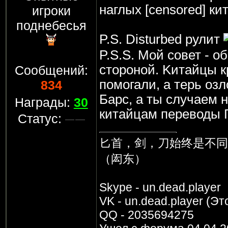
наглых [censored] ки
игроки
поднебесья
P.S. Disturbed рулит
P.S.S. Мой совет - о
стороной. Kитайцы к
Сообщений:
помогали, а терь оз
834
Барс, а ты случаем н
Награды:
30
китайцам переводы Г
Статус:
匕首，剑，刀始终是不同
（闳东）
Skype - un.dead.player
VK - un.dead.player (Эт
QQ - 2035694275