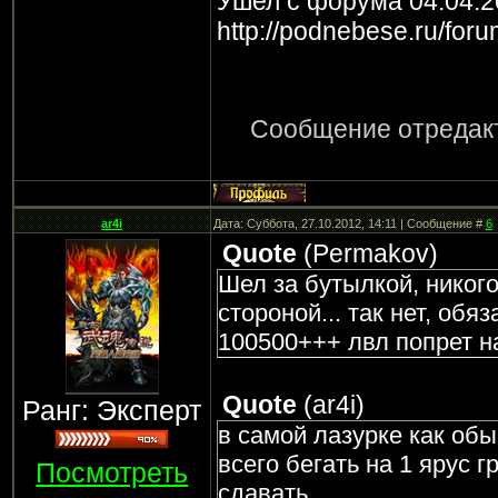
Ушел с форума 04.04.2
http://podnebese.ru/for
Сообщение отредак
ar4i
Дата: Суббота, 27.10.2012, 14:11 | Сообщение #
6
Quote
(
Permakov
)
Шел за бутылкой, никого
стороной... так нет, обя
100500+++ лвл попрет на
Quote
(
ar4i
)
Ранг: Эксперт
в самой лазурке как об
всего бегать на 1 ярус 
Посмотреть
сдавать