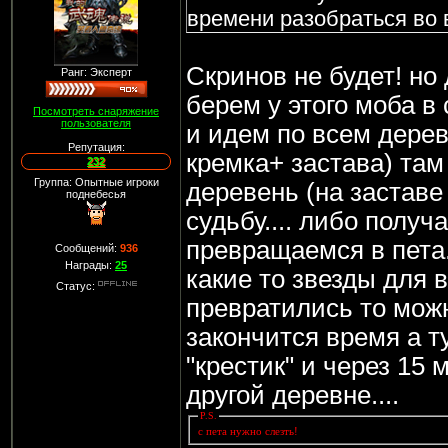
времени разобраться во
Скринов не будет! но 
Ранг: Эксперт
берем у этого моба в
Посмотреть снаряжение
пользователя
и идем по всем дерев
Репутация:
кремка+ застава) там
232
Группа: Опытные игроки
деревень (на заставе
поднебесья
судьбу.... либо получ
превращаемся в пета..
Сообщений:
936
Награды:
25
какие то звезды для в
Статус:
превратились то можн
закончится время а ту
"крестик" и через 15 
другой деревне....
P.S.
с пета нужно слезть!