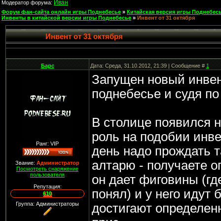
Иван
Модератор форума:
Форум фан-сайта онлайн игры Поднебесье
»
Китайская версия игры Поднебесь
Инвенты в китайской версии игры Поднебесье
»
Инвент от 31 октября
Инвент от 31 октября
Барс
Дата: Среда, 31.10.2012, 21:39 | Сообщение #
1
Запущен новый инвен
поднебесье и судя по
В столице появился н
роль на подобии инв
Ранг: VIP
день надо прождать т
алтарю - получаете о
Звание:
Администратор
Посмотреть снаряжение
пользователя
он дает фиговины (гд
Репутация:
понял) и у него идут 
610
Группа: Администраторы
достигают определенн