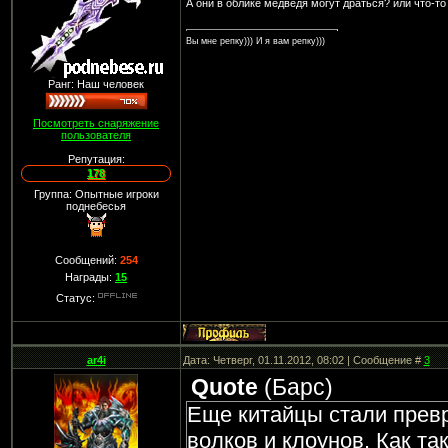
А они в облике медведя могут драться? или что-то
Вы мне репку))) И я вам репку)))
Ранг: Наш человек
Посмотреть снаряжение
пользователя
Репутация:
178
Группа: Опытные игроки
поднебесья
Сообщений:
254
Награды:
15
Статус:
ar4i
Дата: Четверг, 01.11.2012, 08:02 | Сообщение #
3
Quote
(
Барс
)
Еще китайцы стали прев
волков и клоунов. Как так