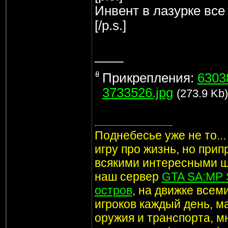
Инвент в лазурке все
[/p.s.]
____
Прикрепления:
6303
3733526.jpg
(273.9 Kb)
Поднебесье уже не то..
игру про жизнь, но при
всякими интересными ш
наш сервер
GTA SA:MP 
остров
, на движке все
игроков каждый день, м
оружия и транспорта, мн