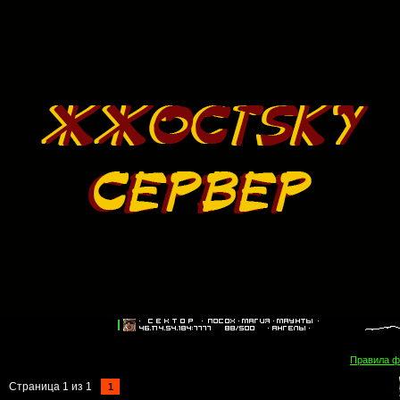
Правила 
Страница
1
из
1
1