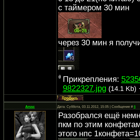
с таймером 30 мин
через 30 мин я получ
Прикрепления:
5235
9822327.jpg
(14.1 Kb)
Arssc
Дата: Суббота, 03.11.2012, 15:05 | Сообщение #
6
Разобрался ещё немн
пкм по этим конфета
этого нпс 1конфета=