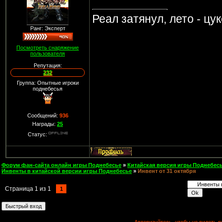
Реал затянул, лето - цу
Ранг: Эксперт
Посмотреть снаряжение
пользователя
Репутация:
232
Группа: Опытные игроки
поднебесья
Сообщений:
936
Награды:
25
Статус:
Форум фан-сайта онлайн игры Поднебесье
»
Китайская версия игры Поднебесь
Инвенты в китайской версии игры Поднебесье
»
Инвент от 31 октября
Страница
1
из
1
1