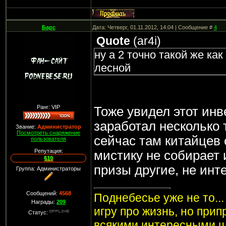
Барс
Дата: Четверг, 01.11.2012, 14:04 | Сообщение #
4
Quote
(
ar4i
)
ну а 2 точно такой же ка
лесной
Ранг: VIP
Тоже увидел этот инв
заработал несколько 
Звание:
Администратор
Посмотреть снаряжение
сейчас там китайцев 
пользователя
Репутация:
мистику не собирает 
610
призы другие, не инт
Группа: Администраторы
Сообщений:
4568
Поднебесье уже не то..
Награды:
209
игру про жизнь, но при
Статус:
всякими интересными ш