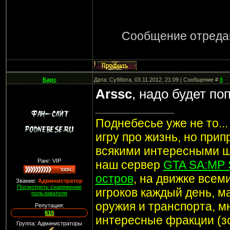
Сообщение отреда
Барс
Дата: Суббота, 03.11.2012, 21:09 | Сообщение #
8
Arssc
, надо будет по
Поднебесье уже не то..
игру про жизнь, но при
всякими интересными ш
Ранг: VIP
наш сервер
GTA SA:MP 
остров
, на движке все
Звание:
Администратор
Посмотреть снаряжение
игроков каждый день, м
пользователя
оружия и транспорта, мн
Репутация:
610
интересные фракции (з
Группа: Администраторы