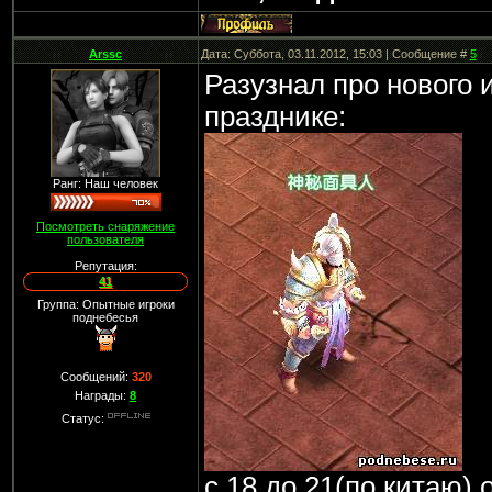
Arssc
Дата: Суббота, 03.11.2012, 15:03 | Сообщение #
5
Разузнал про нового 
празднике:
Ранг: Наш человек
Посмотреть снаряжение
пользователя
Репутация:
41
Группа: Опытные игроки
поднебесья
Сообщений:
320
Награды:
8
Статус:
с 18 до 21(по китаю) 