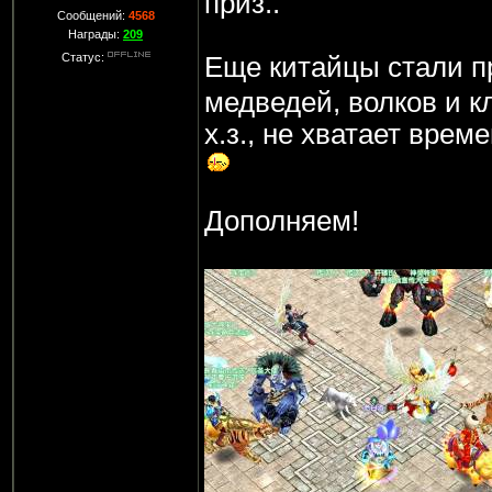
приз..
Сообщений:
4568
Награды:
209
Статус:
Еще китайцы стали п
медведей, волков и к
х.з., не хватает врем
Дополняем!