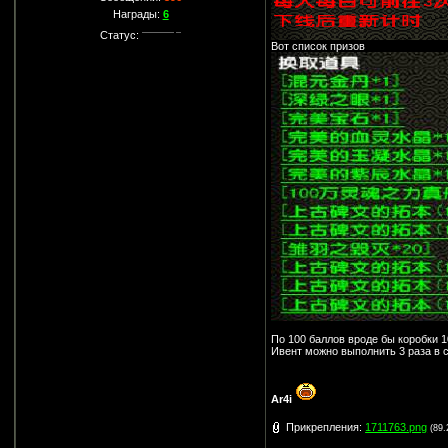
Награды:
6
Статус:
Вот список призов
По 100 баллов вроде бы коробки 10
Ивент можно выполнить 3 раза в с
Ar4i
Прикрепления:
1711763.png
(89.