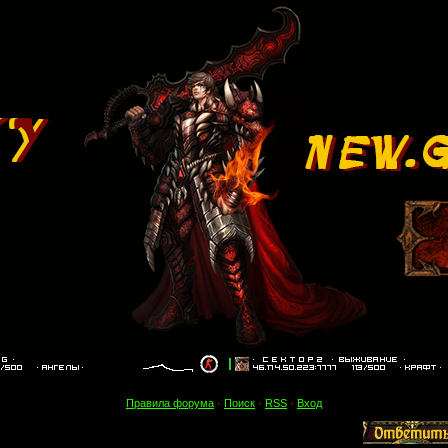
Правила форума
·
Поиск
·
RSS
·
Вход