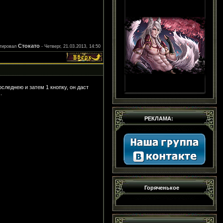
Стокато
ктировал
-
Четверг, 21.03.2013, 14:50
оследнею и затем 1 кнопку, он даст
.
РЕКЛАМА:
Горяченькое