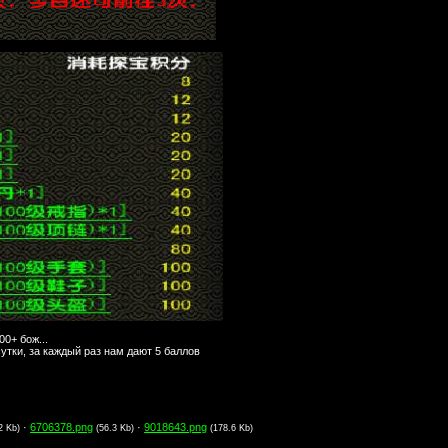
0+ бож...
утки, за каждый раз нам дают 5 баллов
·
6706378.png
·
9018643.png
2 Kb)
(56.3 Kb)
(178.6 Kb)