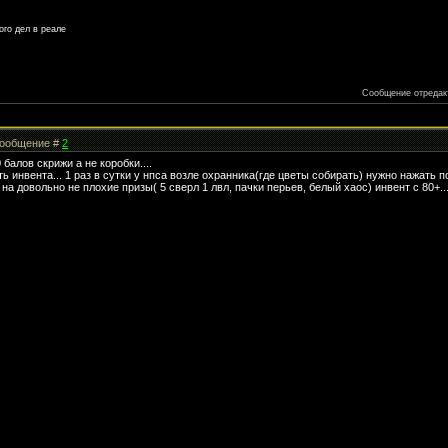
ого дел в реале
Сообщение отреда
 Сообщение #
2
0 балов скрижи а не коробки....
 инвента... 1 раз в сутки у нпса возле охранника(где цветы собирать) нужно нажать п
на довольно не плохие призы( 5 сверл 1 лвл, пачки перьев, белый хаос) инвент с 80+...