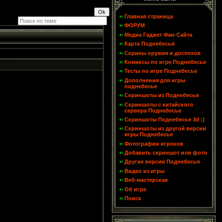
Главная страница
ФОРУМ
Медиа Гаджет Фан-Сайта
Карта Поднебесья
Скрины оружия и доспехов
Комиксы по игре Поднебесье
Тесты по игре Поднебесье
Дополнения для игры
поднебесье
Скриншоты из Поднебесья
Скриншоты с китайского
сервера Поднебесье
Скриншоты Поднебесье 3d :)
Скриншоты из другой версии
игры Поднебесье
Фотографии игроков
Добавить скриншот или фото
Другие версии Поднебесья
Видео из игры
Веб-мастерская
Об игре
Поиск