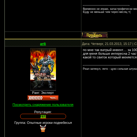
Временно не играю, катастрофически мн
Буду не меньше чем через месяц =(
ar4i
Дата: Четверг, 21.03.2013, 15:17 |
по мне так ватрый инвент.... за 10
для меня больше интересна 2 часть
какой то свиток который меняется 
Реал затянул, лето - цуко сильная штука
Ранг: Эксперт
Посмотреть снаряжение пользователя
Репутация:
232
Группа: Опытные игроки поднебесья