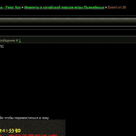
е - Feng Yun
»
Инвенты в китайской версии игры Поднебесье
»
Event от 20
 Сообщение #
1
НПС
йн чтобы переместиться в локу