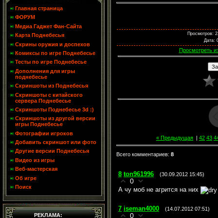
Главная страница
ФОРУМ
Медиа Гаджет Фан-Сайта
Просмотров
: 
Карта Поднебесья
Дата
: 
Скрины оружия и доспехов
Просмотреть и
Комиксы по игре Поднебесье
Тесты по игре Поднебесье
Дополнения для игры
поднебесье
Скриншоты из Поднебесья
Скриншоты с китайского
сервера Поднебесье
Скриншоты Поднебесье 3d :)
Скриншоты из другой версии
игры Поднебесье
Фотографии игроков
« Предыдущая
|
42
43
4
Добавить скриншот или фото
Другие версии Поднебесья
Всего комментариев
:
8
Видео из игры
Веб-мастерская
8
ton961996
(30.09.2012 15:45)
Об игре
0
Поиск
А чу моб не агрится на них
7
iseman4000
(14.07.2012 07:51)
РЕКЛАМА:
0