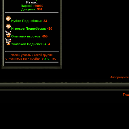
Из них:
Парней:
69960
Девушек:
901
Нубов Поднебесья:
33
Игроков Поднебесья:
410
Опытных игроков:
655
Знатоков Поднебесья:
4
Чтобы узнать к какой группе
относитесь вы - пройдите
этот
тест.
Авторизуйте
Под