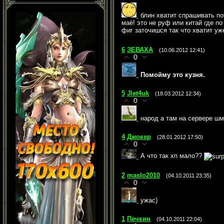
блин хватит спрашивать по
маё! это не руф или китай где по
фиг заточишся так что хватит у
6
ЗЕВАХА
(10.06.2012 12:41)
0
Помойму это кузня.
5
Jlet4uk
(18.03.2012 12:34)
0
народ а там на сервере шм
4
Джокер
(28.01.2012 17:50)
0
А что так хп мало??
2
maslo2010
(04.10.2011 23:35)
0
ужас)
1
Печкин
(04.10.2011 22:04)