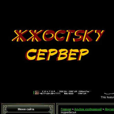
This featu
Меню сайта
Главная
»
Альбом изображений
»
Другая
поднебесья