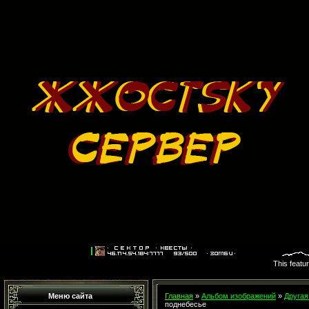
This featu
Меню сайта
Главная
»
Альбом изображений
»
Другая
поднебесье