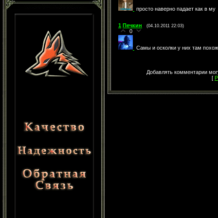
просто наверно падает как в му
1
Печкин
(04.10.2011 22:03)
0
Самы и осколки у них там похож
Добавлять комментарии могу
[
Р