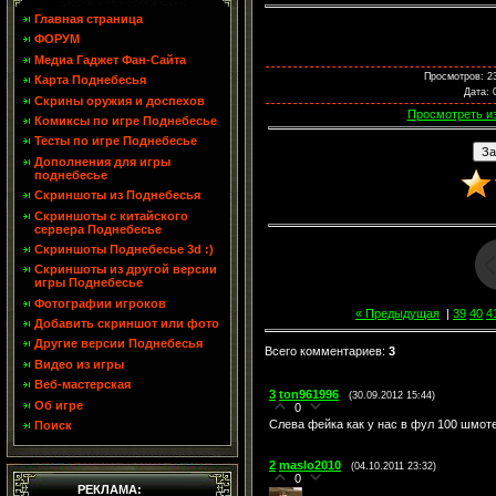
Главная страница
ФОРУМ
Медиа Гаджет Фан-Сайта
Просмотров
: 2
Карта Поднебесья
Дата
: 
Скрины оружия и доспехов
Просмотреть и
Комиксы по игре Поднебесье
Тесты по игре Поднебесье
Дополнения для игры
поднебесье
Скриншоты из Поднебесья
Скриншоты с китайского
сервера Поднебесье
Скриншоты Поднебесье 3d :)
Скриншоты из другой версии
игры Поднебесье
Фотографии игроков
« Предыдущая
|
39
40
4
Добавить скриншот или фото
Другие версии Поднебесья
Всего комментариев
:
3
Видео из игры
Веб-мастерская
3
ton961996
(30.09.2012 15:44)
Об игре
0
Слева фейка как у нас в фул 100 шмоте
Поиск
2
maslo2010
(04.10.2011 23:32)
0
РЕКЛАМА: