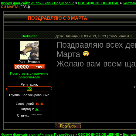
Форум фан-сайта онлайн игры Поднебесье
»
СВОБОДНОЕ ОБЩЕНИЕ
»
Болтал
С 8 МАРТА
(ГРАЦ)
ПОЗДРАВЛЯЮ С 8 МАРТА
Darksider
Дата: Пятница, 08.03.2013, 18:33 | Сообщение #
1
Поздравляю всех де
Марта
Желаю вам всем ща
Ранг: Эксперт
Посмотреть снаряжение
пользователя
Репутация:
С
-72
Группа: Заблокированные
Сообщений:
1018
Награды:
37
Статус:
Форум фан-сайта онлайн игры Поднебесье
»
СВОБОДНОЕ ОБЩЕНИЕ
»
Болтал