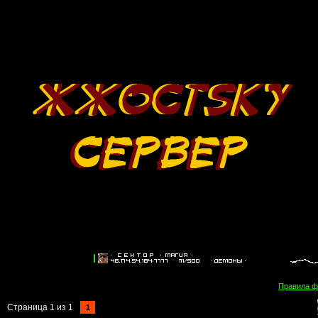
Правила 
Страница
1
из
1
1