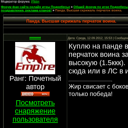
Иван
Модератор форума:
Форум фан-сайта онлайн игры Поднебесье
»
Общий форум по игре Поднебесь
поздравления, реклама кланов!
»
Панда. Высшая скрижаль перчаток воина.
Панда. Высшая скрижаль перчаток воина.
ffffffffff
Дата: Среда, 12.09.2012, 15:53 | Сообще
Куплю на панде 
перчаток воина з
высокую (1.5ккк).
сюда или в ЛС в и
Ранг: Почетный
автор
Жир свисает с боков
только победа!
Посмотреть
снаряжение
пользователя