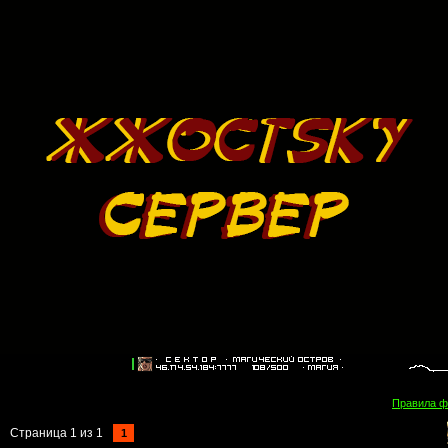
Правила 
Страница
1
из
1
1