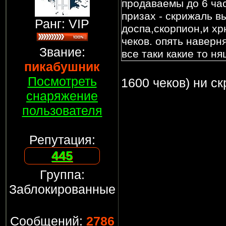
продаваемы до 6 час
призах - скрижаль в
Ранг: VIP
доспа,скорпион,и хр
чеков. опять наверн
Звание:
все таки какие то н
пикабушник
список читай там на
новость
Посмотреть
1600 чеков) ни ск
снаряжение
пользователя
Репутация:
445
Группа:
Заблокированные
Сообщений:
2786