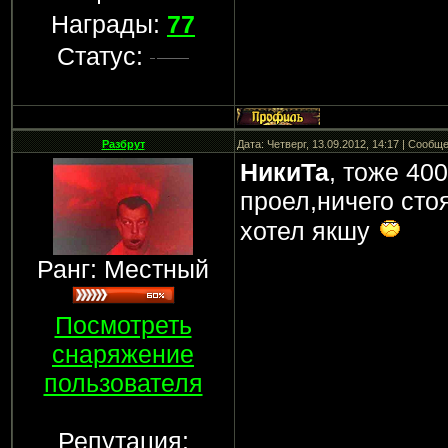
Награды:
77
Статус:
Разбрут
Дата: Четверг, 13.09.2012, 14:17 | Сообщ
НикиТа
, тоже 40
проел,ничего сто
хотел якшу
Ранг: Местный
Посмотреть
снаряжение
пользователя
Репутация: