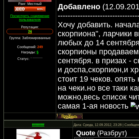
Ранг: Местный
Добавлено
(12.09.201
--------------------------------
Посмотреть снаряжение
пользователя
Хочу добавить. начал
Репутация:
скорпиона", ларчики 
74
Группа: Заблокированные
любых до 14 сентября
Сообщений:
249
скорпионы продаваемы
Награды:
5
сентября. в призах -
Статус:
и доспа,скорпион,и х
стоит 19 чеков. опять
на чеки.но все таки к
можно,весь список чи
самая 1-ая новость
ffffffffff
Дата: Среда, 12.09.2012, 23:28 | Сообще
Quote
(
Разбрут
)