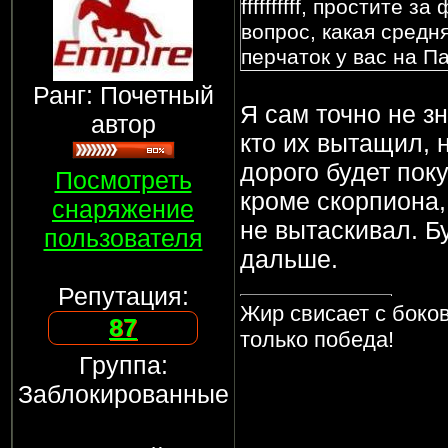
ffffffffff, простите 
вопрос, какая средн
перчаток у вас на П
Ранг: Почетный
Я сам точно не з
автор
кто их вытащил, н
дорого будет пок
Посмотреть
кроме скорпиона,
снаряжение
не вытаскивал. Б
пользователя
дальше.
Репутация:
Жир свисает с боков
87
только победа!
Группа:
Заблокированные