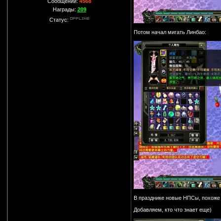
Сообщений:
4568
Награды:
209
Статус:
Потом начал мигать Линбао:
В празднике новые НПСы, похоже 
Добавляем, кто что знает еще)