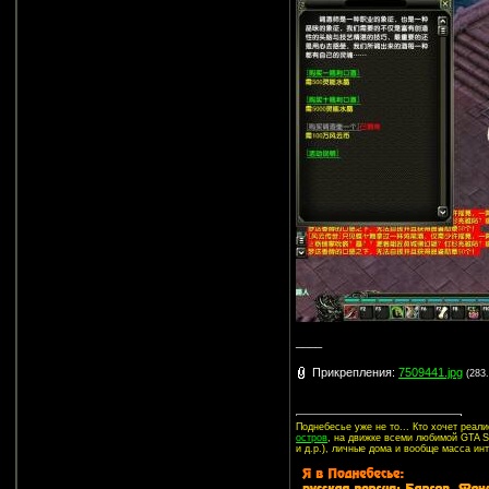
____
Прикрепления:
7509441.jpg
(283
Поднебесье уже не то... Кто хочет реа
остров
, на движке всеми любимой GTA SA
и д.р.), личные дома и вообще масса ин