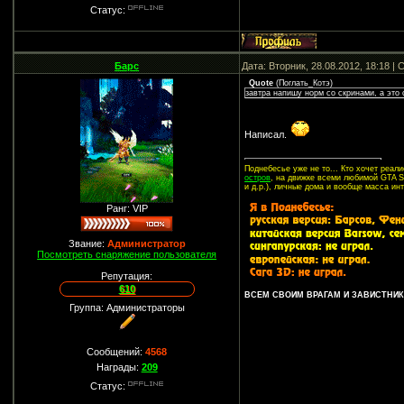
Статус:
Барс
Дата: Вторник, 28.08.2012, 18:18 
Quote
(
Поглать_Котэ
)
завтра напишу норм со скринами, а это 
Написал.
Поднебесье уже не то... Кто хочет реа
остров
, на движке всеми любимой GTA SA
и д.р.), личные дома и вообще масса ин
Ранг: VIP
Звание:
Администратор
Посмотреть снаряжение пользователя
Репутация:
610
ВСЕМ СВОИМ ВРАГАМ И ЗАВИСТНИКА
Группа: Администраторы
Сообщений:
4568
Награды:
209
Статус: