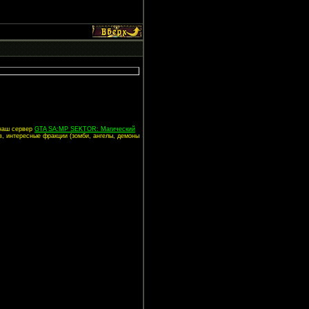
 наш сервер
GTA SA:MP SEKTOR: Магический
в, интересные фракции (зомби, ангелы, демоны