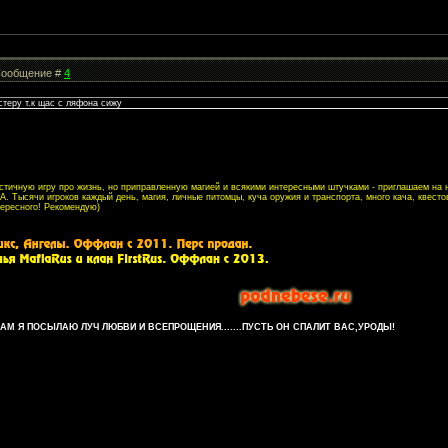
| Сообщение #
4
стеру т.к щас с ляфона сижу
листичную игру про жизнь, но приправленную магией и всякими интересными штучками - приглашаем на
. Тысячи игроков каждый день, магия, личные питомцы, куча оружия и транспорта, много кача, квесто
тересного! Рекомендую)
М Я ПОСЫЛАЮ ЛУЧ ЛЮБВИ И ВСЕПРОЩЕНИЯ.......ПУСТЬ ОН СПАЛИТ ВАС,УРОДЫ!