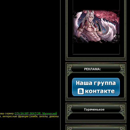
РЕКЛАМА:
Горяченькое
 наш сервер
GTA SA:MP SEKTOR: Магический
в, интересные фракции (зомби, ангелы, демоны