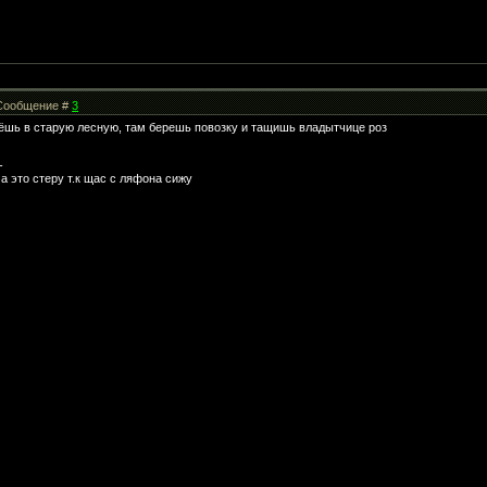
| Сообщение #
3
дёшь в старую лесную, там берешь повозку и тащишь владытчице роз
-
а это стеру т.к щас с ляфона сижу