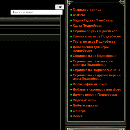
Главная страница
ФОРУМ
Медиа Гаджет Фан-Сайта
Карта Поднебесья
Скрины оружия и доспехов
Комиксы по игре Поднебесье
Тесты по игре Поднебесье
Дополнения для игры
поднебесье
Скриншоты из Поднебесья
Скриншоты с китайского
сервера Поднебесье
Скриншоты Поднебесье 3d :)
Скриншоты из другой версии
игры Поднебесье
Фотографии игроков
Добавить скриншот или фото
Другие версии Поднебесья
Видео из игры
Веб-мастерская
Об игре
Поиск