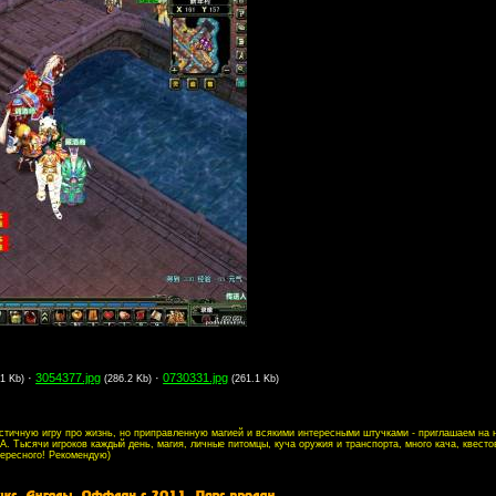
·
3054377.jpg
·
0730331.jpg
.1 Kb)
(286.2 Kb)
(261.1 Kb)
листичную игру про жизнь, но приправленную магией и всякими интересными штучками - приглашаем на
. Тысячи игроков каждый день, магия, личные питомцы, куча оружия и транспорта, много кача, квесто
тересного! Рекомендую)