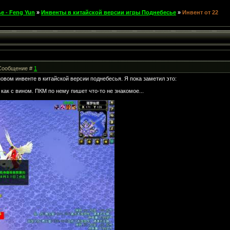
е - Feng Yun
»
Инвенты в китайской версии игры Поднебесье
»
Инвент от 22
| Сообщение #
1
овом инвенте в китайской версии поднебесья. Я пока заметил это:
 как с вином. ПКМ по нему пишет что-то не знакомое...