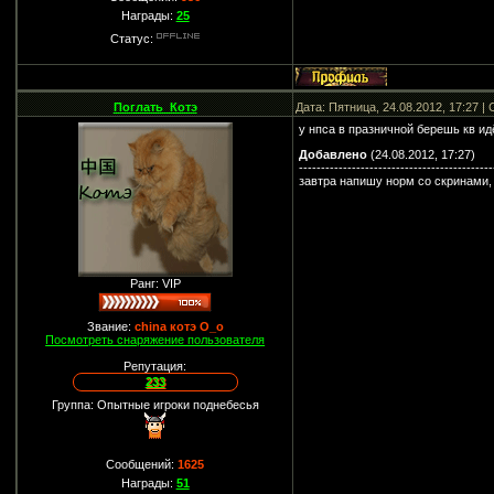
Награды:
25
Статус:
Поглать_Котэ
Дата: Пятница, 24.08.2012, 17:27 
у нпса в празничной берешь кв и
Добавлено
(24.08.2012, 17:27)
--------------------------------------------
завтра напишу норм со скринами, 
Ранг: VIP
Звание:
china котэ О_о
Посмотреть снаряжение пользователя
Репутация:
233
Группа: Опытные игроки поднебесья
Сообщений:
1625
Награды:
51