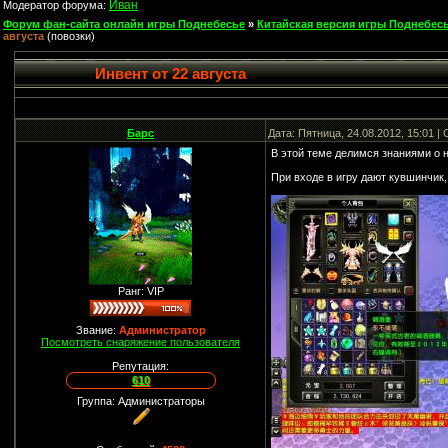
Иван
Модератор форума:
Форум фан-сайта онлайн игры Поднебесье
»
Китайская версия игры Поднебесь
августа
(повозки)
Инвент от 22 августа
Барс
Дата: Пятница, 24.08.2012, 15:01 
В этой теме делимся знаниями о н
При входе в игру дают кувшинчик,
Ранг: VIP
Звание:
Администратор
Посмотреть снаряжение пользователя
Репутация:
610
Группа: Администраторы