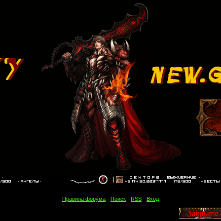
Правила форума
·
Поиск
·
RSS
·
Вход